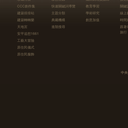
CCC創作集
快速關鍵詞導覽
教育學習
關鍵
建築排排站
主題分類
學術研究
線上
建築轉轉樂
典藏機構
創意加值
時間
天地宮
進階搜尋
跟著
旅行
安平追想1661
工藝大冒險
原住民儀式
原住民服飾
中央