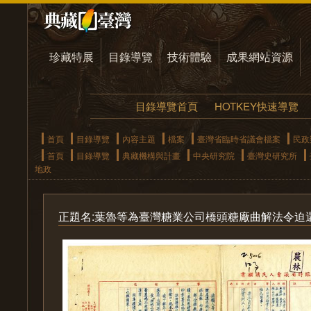
珍藏特展
目錄導覽
技術體驗
成果網站資源
目錄導覽首頁
HOTKEY快速導覽
首頁
目錄導覽
內容主題
檔案
臺灣省臨時省議會檔案
民政
首頁
目錄導覽
典藏機構與計畫
中央研究院
臺灣史研究所
地政
正題名:葉魯等為臺灣糖業公司橋頭糖廠曲解法令迫