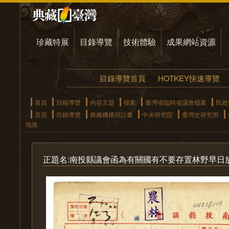
珍藏特展
目錄導覽
技術體驗
成果網站資源
目錄導覽首頁
HOTKEY快速導覽
首頁
目錄導覽
內容主題
檔案
臺灣省臨時省議會檔案
民政
首頁
目錄導覽
典藏機構與計畫
中央研究院
臺灣史研究所
地政
正題名:南投縣議會函為有關國有不要存置林野早日