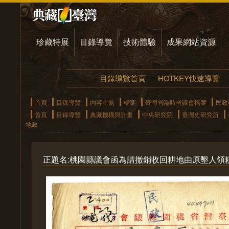
珍藏特展
目錄導覽
技術體驗
成果網站資源
目錄導覽首頁
HOTKEY快速導覽
首頁
目錄導覽
內容主題
檔案
臺灣省臨時省議會檔案
民政
首頁
目錄導覽
典藏機構與計畫
中央研究院
臺灣史研究所
地政
正題名:桃園縣議會函為請撤銷收回耕地由原墾人領