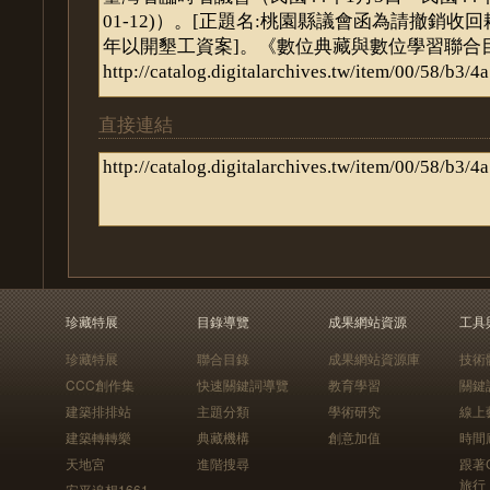
直接連結
珍藏特展
目錄導覽
成果網站資源
工具
珍藏特展
聯合目錄
成果網站資源庫
技術
CCC創作集
快速關鍵詞導覽
教育學習
關鍵
建築排排站
主題分類
學術研究
線上
建築轉轉樂
典藏機構
創意加值
時間
天地宮
進階搜尋
跟著
旅行
安平追想1661