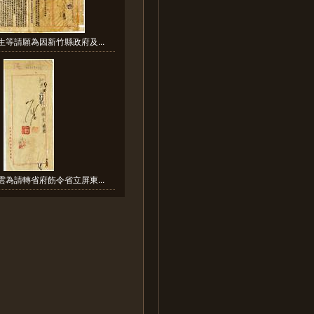
生等請願為因新竹縣政府及...
雲為請轉省府飭令省立屏東...