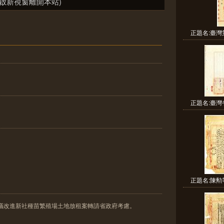
啟新視窗離開本站)
正題名:臺灣
正題名:臺灣
正題名:陳勲
建議改進新社種苗繁殖場土地放租案轉請省政府考慮。