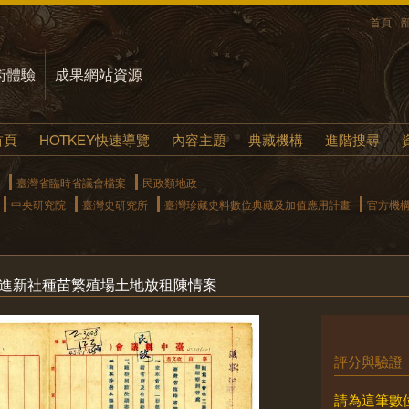
首頁
術體驗
成果網站資源
首頁
HOTKEY快速導覽
內容主題
典藏機構
進階搜尋
臺灣省臨時省議會檔案
民政類地政
中央研究院
臺灣史研究所
臺灣珍藏史料數位典藏及加值應用計畫
官方機
改進新社種苗繁殖場土地放租陳情案
評分與驗證
請為這筆數