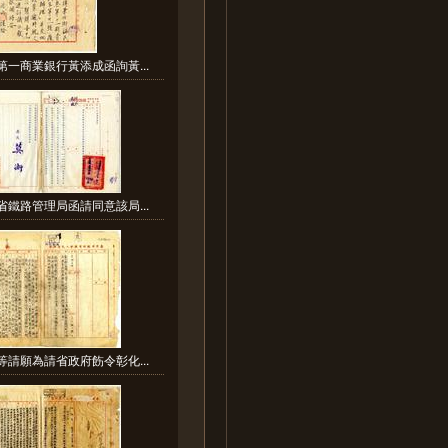
第一商業銀行黃添成函詢黃...
省鐵路管理局函請同意該局...
等請願為請省政府飭令彰化...