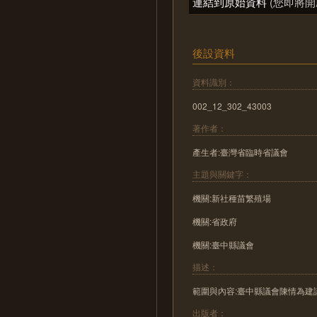
連結到原始資料
(您即將開
後設資料
資料識別：
002_12_302_43003
著作者：
產生者:臺灣省臨時省議會
主題與關鍵字：
機關:新社種苗繁殖場
機關:省政府
機關:臺中縣議會
描述：
範圍與內容:臺中縣議會陳情為
出版者：