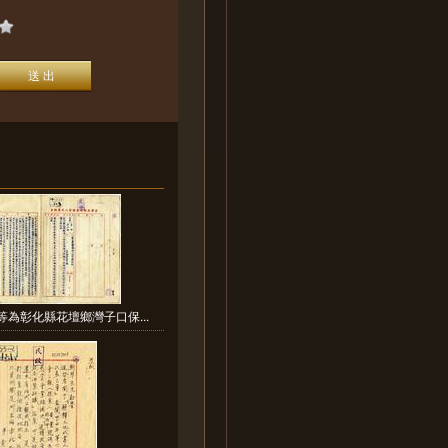
等為彰化縣花壇鄉灣子口保...