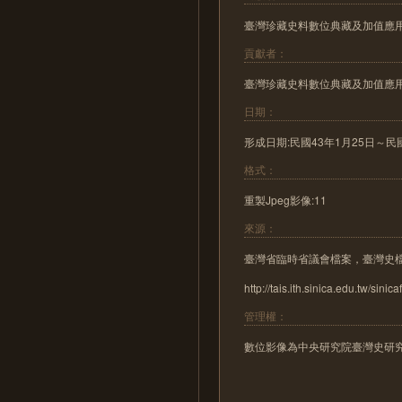
臺灣珍藏史料數位典藏及加值應
貢獻者：
臺灣珍藏史料數位典藏及加值應
日期：
形成日期:民國43年1月25日～民國43年4
格式：
重製Jpeg影像:11
來源：
臺灣省臨時省議會檔案，臺灣史
http://tais.ith.sinica.edu.tw/sinica
管理權：
數位影像為中央研究院臺灣史研