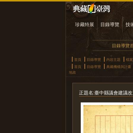
珍藏特展
目錄導覽
技
目錄導覽
首頁
目錄導覽
內容主題
檔案
首頁
目錄導覽
典藏機構與計畫
地政
正題名:臺中縣議會建議