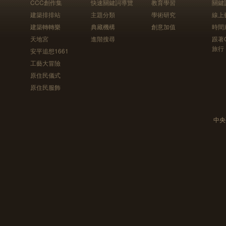
CCC創作集
快速關鍵詞導覽
教育學習
關鍵
建築排排站
主題分類
學術研究
線上
建築轉轉樂
典藏機構
創意加值
時間
天地宮
進階搜尋
跟著
旅行
安平追想1661
工藝大冒險
原住民儀式
原住民服飾
中央