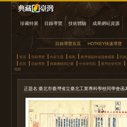
珍藏特展
目錄導覽
技術體驗
成果網站資源
目錄導覽首頁
HOTKEY快速導覽
首頁
目錄導覽
內容主題
檔案
臺灣省臨時省議會檔案
民政
首頁
目錄導覽
典藏機構與計畫
中央研究院
臺灣史研究所
地政
正題名:臺北市臺灣省立臺北工業專科學校同學會函