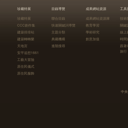
珍藏特展
目錄導覽
成果網站資源
工具
珍藏特展
聯合目錄
成果網站資源庫
技術
CCC創作集
快速關鍵詞導覽
教育學習
關鍵
建築排排站
主題分類
學術研究
線上
建築轉轉樂
典藏機構
創意加值
時間
天地宮
進階搜尋
跟著
旅行
安平追想1661
工藝大冒險
原住民儀式
原住民服飾
中央