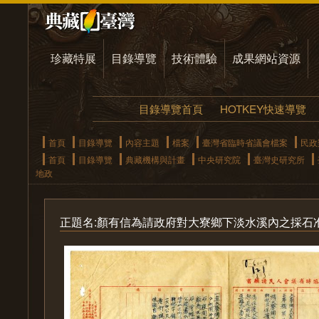
珍藏特展
目錄導覽
技術體驗
成果網站資源
目錄導覽首頁
HOTKEY快速導覽
首頁
目錄導覽
內容主題
檔案
臺灣省臨時省議會檔案
民政
首頁
目錄導覽
典藏機構與計畫
中央研究院
臺灣史研究所
地政
正題名:顏有信為請政府對大寮鄉下淡水溪內之採石