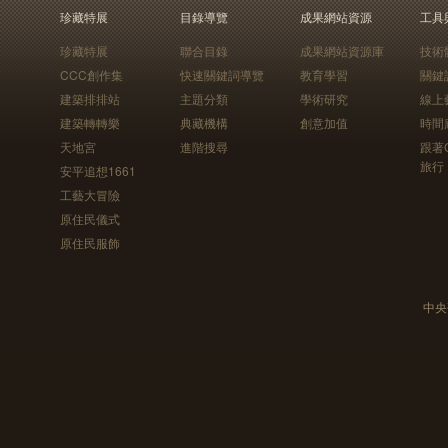
珍藏特展
目錄導覽
成果網站資源
工具
珍藏特展
聯合目錄
成果網站資源庫
技術
CCC創作集
快速關鍵詞導覽
教育學習
關鍵
建築排排站
主題分類
學術研究
線上
建築轉轉樂
典藏機構
創意加值
時間
天地宮
進階搜尋
跟著
旅行
安平追想1661
工藝大冒險
原住民儀式
原住民服飾
中央