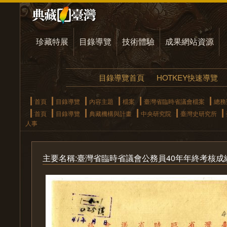
珍藏特展
目錄導覽
技術體驗
成果網站資源
目錄導覽首頁
HOTKEY快速導覽
首頁
目錄導覽
內容主題
檔案
臺灣省臨時省議會檔案
總務
首頁
目錄導覽
典藏機構與計畫
中央研究院
臺灣史研究所
人事
主要名稱:臺灣省臨時省議會公務員40年年終考核成