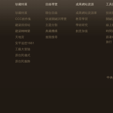
珍藏特展
目錄導覽
成果網站資源
工具
珍藏特展
聯合目錄
成果網站資源庫
技術
CCC創作集
快速關鍵詞導覽
教育學習
關鍵
建築排排站
主題分類
學術研究
線上
建築轉轉樂
典藏機構
創意加值
時間
天地宮
進階搜尋
跟著
旅行
安平追想1661
工藝大冒險
原住民儀式
原住民服飾
中央