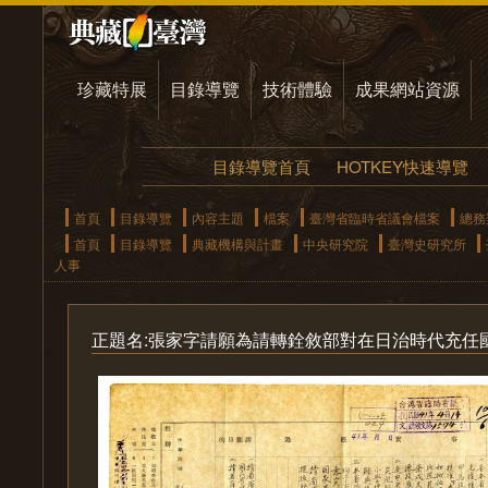
珍藏特展
目錄導覽
技術體驗
成果網站資源
目錄導覽首頁
HOTKEY快速導覽
首頁
目錄導覽
內容主題
檔案
臺灣省臨時省議會檔案
總務
首頁
目錄導覽
典藏機構與計畫
中央研究院
臺灣史研究所
人事
正題名:張家字請願為請轉銓敘部對在日治時代充任