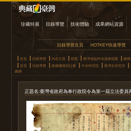
珍藏特展
目錄導覽
技術體驗
成果網站資源
目錄導覽首頁
HOTKEY快速導覽
首頁
目錄導覽
內容主題
檔案
臺灣省臨時省議會檔案
總務
首頁
目錄導覽
典藏機構與計畫
中央研究院
臺灣史研究所
總綱
正題名:臺灣省政府為奉行政院令為第一屆立法委員