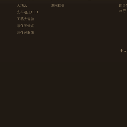
天地宮
進階搜尋
跟著
旅行
安平追想1661
工藝大冒險
原住民儀式
原住民服飾
中央