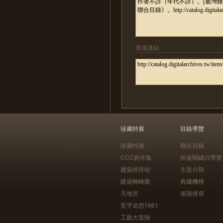
直接連結
珍藏特展
目錄導覽
珍藏特展
聯合目錄
CCC創作集
快速關鍵詞導覽
建築排排站
主題分類
建築轉轉樂
典藏機構
天地宮
進階搜尋
安平追想1661
工藝大冒險