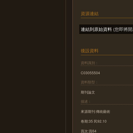
資源連結
連結到原始資料
(您即將開
後設資料
資料識別：
C03055504
資料類型：
期刊論文
描述：
來源期刊:傳統藝術
卷期:35 民92.10
頁次:頁64