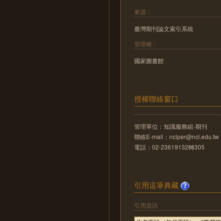
來源：
臺灣期刊論文索引系統
管理權：
國家圖書館
授權聯絡窗口
管理單位：知識服務組-期刊
聯絡E-mail：nclper@ncl.edu.tw
電話：02-23619132轉305
引用這筆典藏
引用資訊