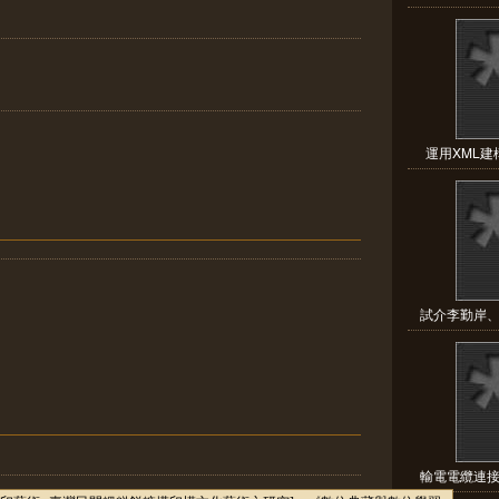
運用XML建
試介李勤岸、
輸電電纜連接