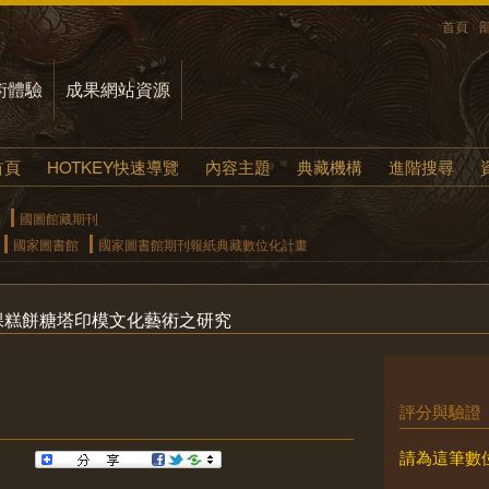
首頁
術體驗
成果網站資源
首頁
HOTKEY快速導覽
內容主題
典藏機構
進階搜尋
國圖館藏期刊
國家圖書館
國家圖書館期刊報紙典藏數位化計畫
粿糕餅糖塔印模文化藝術之研究
評分與驗證
請為這筆數