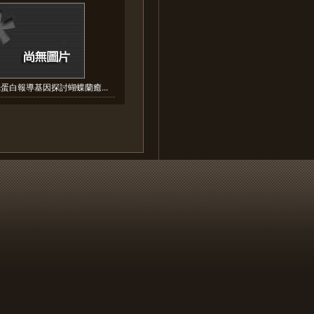
蛋白報導基因探討蝴蝶蘭癒...