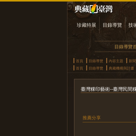
珍藏特展
目錄導覽
技
目錄導覽
首頁
目錄導覽
內容主題
新聞
首頁
目錄導覽
典藏機構與計畫
臺灣粿印藝術--臺灣民間
推薦分享