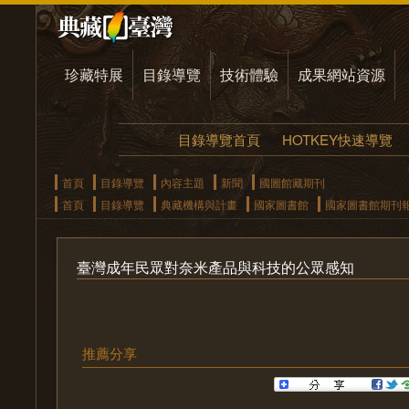
珍藏特展
目錄導覽
技術體驗
成果網站資源
目錄導覽首頁
HOTKEY快速導覽
首頁
目錄導覽
內容主題
新聞
國圖館藏期刊
首頁
目錄導覽
典藏機構與計畫
國家圖書館
國家圖書館期刊
臺灣成年民眾對奈米產品與科技的公眾感知
推薦分享