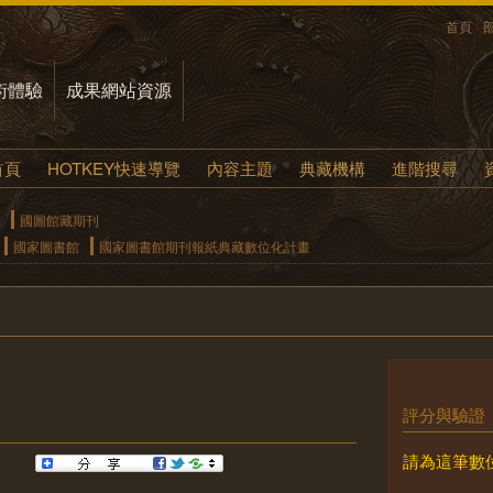
首頁
術體驗
成果網站資源
首頁
HOTKEY快速導覽
內容主題
典藏機構
進階搜尋
國圖館藏期刊
國家圖書館
國家圖書館期刊報紙典藏數位化計畫
評分與驗證
請為這筆數