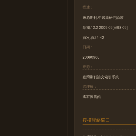
描述：
來源期刊:中醫藥研究論叢
卷期:12:2 2009.09[民98.09]
頁次:頁24-42
日期：
20090900
來源：
臺灣期刊論文索引系統
管理權：
國家圖書館
授權聯絡窗口