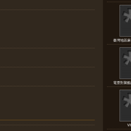
臺灣地區麻
電漿對聚酯
Vi