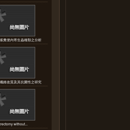
雀糞便內寄生蟲種類之分析
纖維改質及其抗菌性之研究
trectomy without...