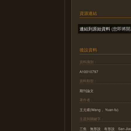
資源連結
連結到原始資料
(您即將開
後設資料
資料識別：
A10010797
資料類型：
期刊論文
著作者：
王元甫(Wang， Yuan-fu)
主題與關鍵字：
三焦 無形說 有形說 San Jiao In