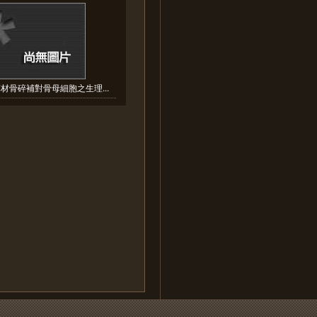
材骨碎補對骨母細胞之生理...