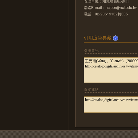
管理單位：知識服務組-期刊
聯絡E-mail：nclper@ncl.edu.tw
電話：02-23619132轉305
引用這筆典藏
引用資訊
直接連結