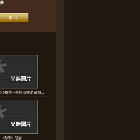
今鮮對--晉唐法書名蹟特...
物種生態誌