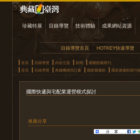
珍藏特展
目錄導覽
技術體驗
成果網站資源
目錄導覽首頁
HOTKEY快速導覽
首頁
目錄導覽
內容主題
新聞
國圖館藏期刊
首頁
目錄導覽
典藏機構與計畫
國家圖書館
國家圖書館期刊
國際快遞與宅配業運營模式探討
推薦分享