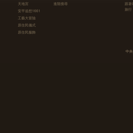
天地宮
進階搜尋
跟著
旅行
安平追想1661
工藝大冒險
原住民儀式
原住民服飾
中央