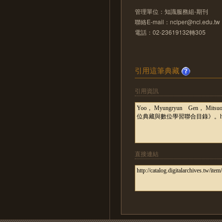
管理單位：知識服務組-期刊
聯絡E-mail：nclper@ncl.edu.tw
電話：02-23619132轉305
引用這筆典藏
引用資訊
直接連結