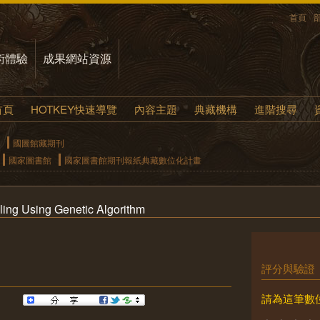
首頁
術體驗
成果網站資源
首頁
HOTKEY快速導覽
內容主題
典藏機構
進階搜尋
國圖館藏期刊
國家圖書館
國家圖書館期刊報紙典藏數位化計畫
ing Using Genetic Algorithm
評分與驗證
請為這筆數