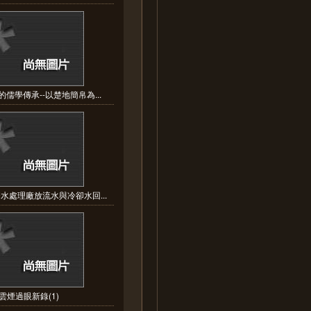
儒學傳承--以楚地簡帛為...
水處理廠放流水與冷卻水回...
雲煙過眼新錄(1)