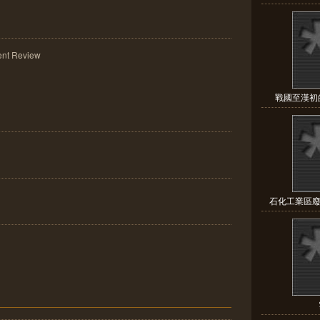
nt Review
戰國至漢初的
石化工業區廢