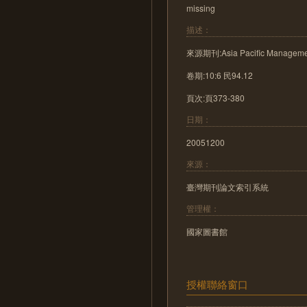
missing
描述：
來源期刊:Asia Pacific Manageme
卷期:10:6 民94.12
頁次:頁373-380
日期：
20051200
來源：
臺灣期刊論文索引系統
管理權：
國家圖書館
授權聯絡窗口