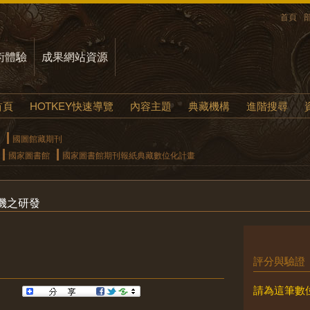
首頁
術體驗
成果網站資源
首頁
HOTKEY快速導覽
內容主題
典藏機構
進階搜尋
國圖館藏期刊
國家圖書館
國家圖書館期刊報紙典藏數位化計畫
機之研發
評分與驗證
請為這筆數