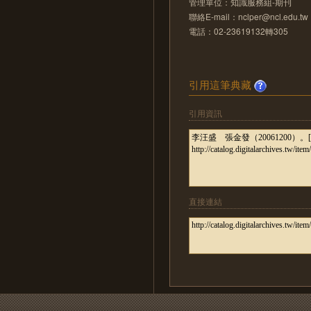
管理單位：知識服務組-期刊
聯絡E-mail：nclper@ncl.edu.tw
電話：02-23619132轉305
引用這筆典藏
引用資訊
直接連結