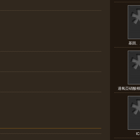
基因、
過氧亞硝酸根
I