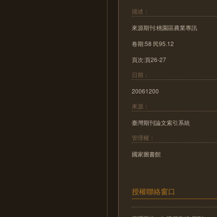
描述：
來源期刊:桃園區農業專訊
卷期:58 民95.12
頁次:頁26-27
日期：
20061200
來源：
臺灣期刊論文索引系統
管理權：
國家圖書館
授權聯絡窗口