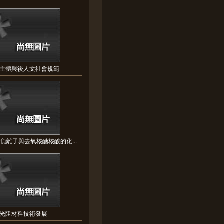
主體與後人文社會規範
負離子與去氧核醣核酸的化...
C光阻材料技術發展