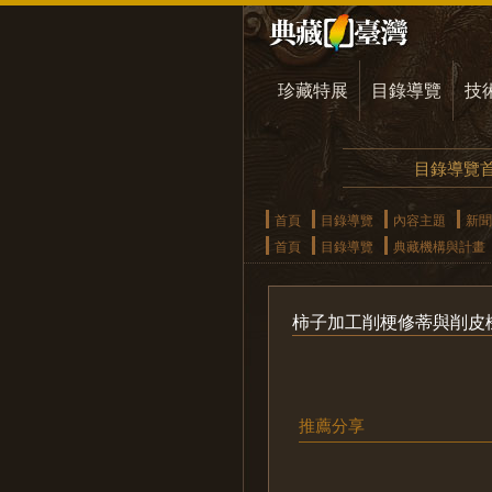
珍藏特展
目錄導覽
技
目錄導覽
首頁
目錄導覽
內容主題
新聞
首頁
目錄導覽
典藏機構與計畫
柿子加工削梗修蒂與削皮
推薦分享