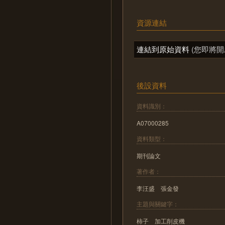
資源連結
連結到原始資料
(您即將開
後設資料
資料識別：
A07000285
資料類型：
期刊論文
著作者：
李汪盛 張金發
主題與關鍵字：
柿子 加工削皮機