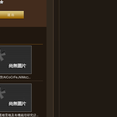
AlCoCrFe₂NiMo□...
種育種及有機栽培研究(2...