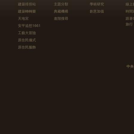
建築排排站
主題分類
學術研究
線上
建築轉轉樂
典藏機構
創意加值
時間
天地宮
進階搜尋
跟著
旅行
安平追想1661
工藝大冒險
原住民儀式
原住民服飾
中央