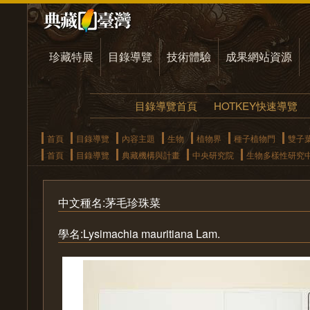
珍藏特展
目錄導覽
技術體驗
成果網站資源
目錄導覽首頁
HOTKEY快速導覽
首頁
目錄導覽
內容主題
生物
植物界
種子植物門
雙子
首頁
目錄導覽
典藏機構與計畫
中央研究院
生物多樣性研究
中文種名:茅毛珍珠菜
學名:Lysimachia mauritiana Lam.