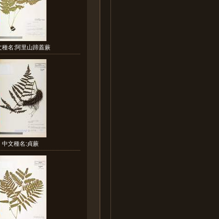
文種名:阿里山蹄蓋蕨
中文種名:貞蕨