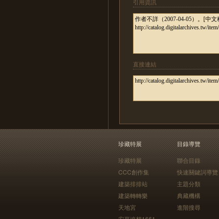
引用資訊
直接連結
珍藏特展
目錄導覽
珍藏特展
聯合目錄
CCC創作集
快速關鍵詞導覽
建築排排站
主題分類
建築轉轉樂
典藏機構
天地宮
進階搜尋
安平追想1661