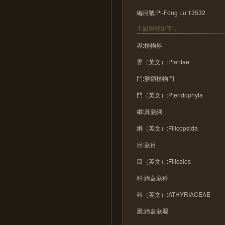
編目號:Pi-Fong Lu 13532
主題與關鍵字：
界:植物界
界（英文）:Plantae
門:蕨類植物門
門（英文）:Pteridophyta
綱:真蕨綱
綱（英文）:Filicopsida
目:蕨目
目（英文）:Filicales
科:蹄蓋蕨科
科（英文）:ATHYRIACEAE
屬:蹄蓋蕨屬