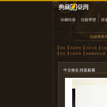
珍藏特展
目錄導覽
技
目錄導覽
首頁
目錄導覽
內容主題
生物
首頁
目錄導覽
典藏機構與計畫
中文種名:蹄蓋蕨屬