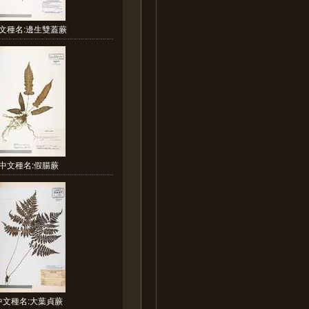
文種名:邊生雙蓋蕨
中文種名:假腸蕨
中文種名:大葉貞蕨