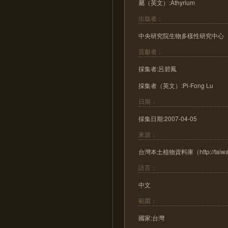
屬（英文）:Athyrium
出版者：
中央研究院生物多樣性研究中心
貢獻者：
採集者:呂碧鳳
採集者（英文）:Pi-Fong Lu
日期：
採集日期:2007-04-05
來源：
台灣本土植物資料庫（http://taiwanfl
語言：
中文
範圍：
國家:台灣