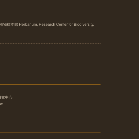
rbarium, Research Center for Biodiversity,
研究中心
tw