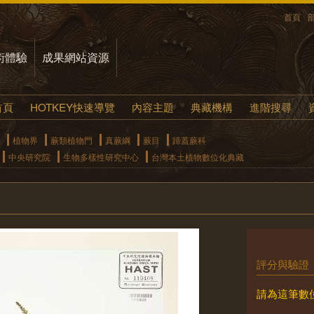
首頁
術體驗
成果網站資源
首頁
HOTKEY快速導覽
內容主題
典藏機構
進階搜尋
植物界
蕨類植物門
真蕨綱
蕨目
蹄蓋蕨科
中央研究院
生物多樣性研究中心
台灣本土植物數位化典藏
評分與驗證
請為這筆數