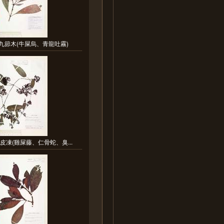
九節木(牛屎烏、青龍吐霧)
皮凍(雞屎藤、仁骨蛇、臭...