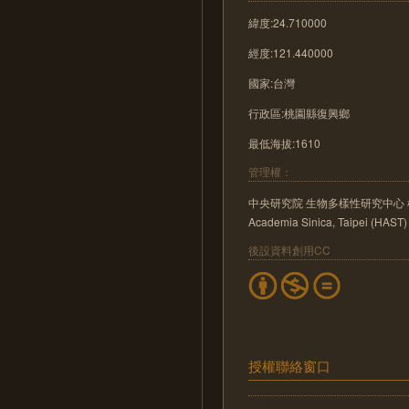
緯度:24.710000
經度:121.440000
國家:台灣
行政區:桃園縣復興鄉
最低海拔:1610
管理權：
中央研究院 生物多樣性研究中心 植物標本館 He
Academia Sinica, Taipei (HAST)
後設資料創用CC
授權聯絡窗口