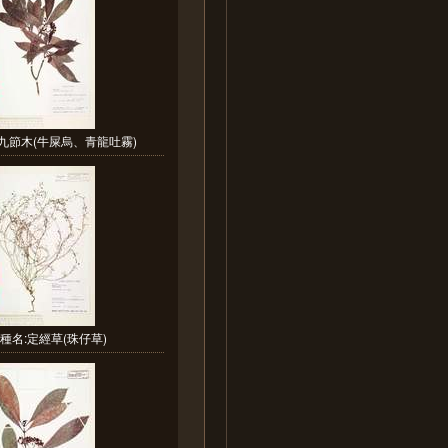
九節木(牛屎烏、青龍吐霧)
種名:定經草(珠仔草)