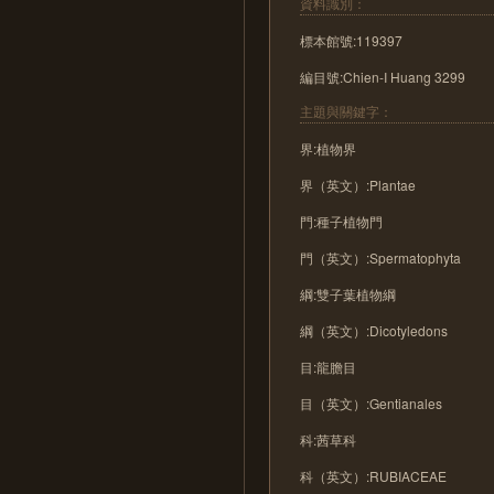
資料識別：
標本館號:119397
編目號:Chien-I Huang 3299
主題與關鍵字：
界:植物界
界（英文）:Plantae
門:種子植物門
門（英文）:Spermatophyta
綱:雙子葉植物綱
綱（英文）:Dicotyledons
目:龍膽目
目（英文）:Gentianales
科:茜草科
科（英文）:RUBIACEAE