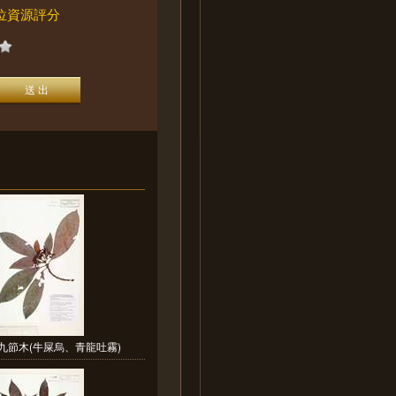
位資源評分
九節木(牛屎烏、青龍吐霧)