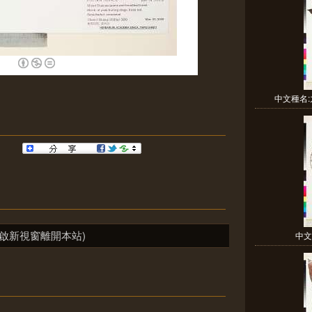
中文種名:
啟新視窗離開本站)
中文