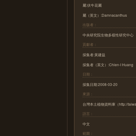
屬:伏牛花屬
屬（英文）:Damnacanthus
出版者：
中央研究院生物多樣性研究中心
貢獻者：
採集者:黃建益
採集者（英文）:Chien-I Huang
日期：
採集日期:2008-03-20
來源：
台灣本土植物資料庫（http://taiwanfl
語言：
中文
範圍：