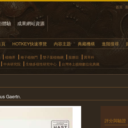
首頁
術體驗
成果網站資源
首頁
HOTKEY快速導覽
內容主題
典藏機構
進階搜尋
植物界
種子植物門
雙子葉植物綱
龍膽目
茜草科
中央研究院
生物多樣性研究中心
台灣本土植物數位化典藏
s Gaertn.
評分與驗證