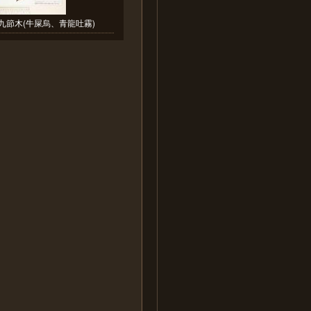
九節木(牛屎烏、青龍吐霧)