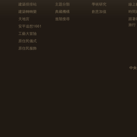
建築排排站
主題分類
學術研究
線上
建築轉轉樂
典藏機構
創意加值
時間
天地宮
進階搜尋
跟著
旅行
安平追想1661
工藝大冒險
原住民儀式
原住民服飾
中央