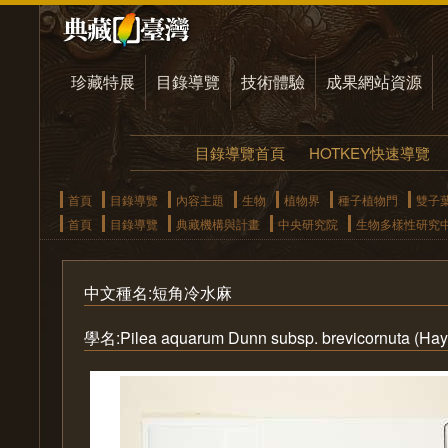
珍藏特展
目錄導覽
技術體驗
成果網站資源
目錄導覽首頁
HOTKEY快速導覽
首頁
目錄導覽
內容主題
生物
植物界
種子植物門
雙子
首頁
目錄導覽
典藏機構與計畫
中央研究院
生物多樣性研究
中文種名:短角冷水麻
學名:Pilea aquarum Dunn subsp. brevicornuta (Haya