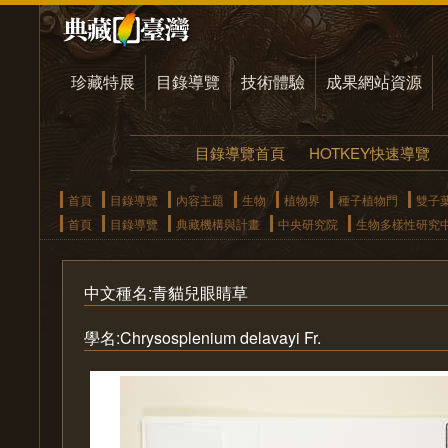
珍藏特展
目錄導覽
技術體驗
成果網站資源
目錄導覽首頁
HOTKEY快速導覽
首頁
目錄導覽
內容主題
生物
植物界
種子植物門
雙子
首頁
目錄導覽
典藏機構與計畫
中央研究院
生物多樣性研究
中文種名:青貓兒眼睛草
學名:Chrysosplenium delavayi Fr.