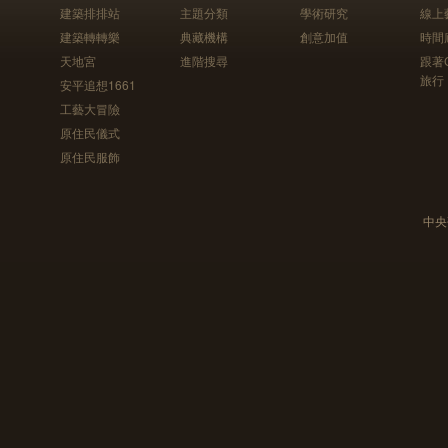
建築排排站
主題分類
學術研究
線上
建築轉轉樂
典藏機構
創意加值
時間
天地宮
進階搜尋
跟著
旅行
安平追想1661
工藝大冒險
原住民儀式
原住民服飾
中央