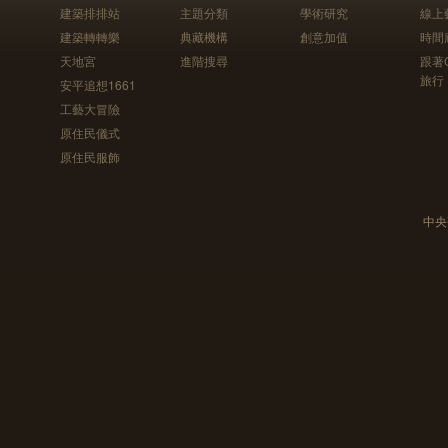
建築排排站
主題分類
學術研究
線上
建築轉轉樂
典藏機構
創意加值
時間
天地宮
進階搜尋
跟著
旅行
安平追想1661
工藝大冒險
原住民儀式
原住民服飾
中央