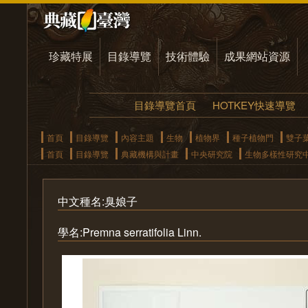
珍藏特展
目錄導覽
技術體驗
成果網站資源
目錄導覽首頁
HOTKEY快速導覽
首頁
目錄導覽
內容主題
生物
植物界
種子植物門
雙子
首頁
目錄導覽
典藏機構與計畫
中央研究院
生物多樣性研究
中文種名:臭娘子
學名:Premna serratifolia Linn.