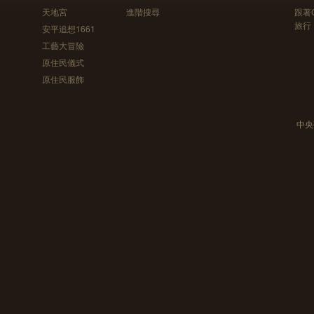
天地宮
進階搜尋
跟著
旅行
安平追想1661
工藝大冒險
原住民儀式
原住民服飾
中央