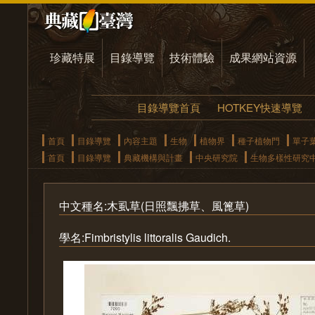
珍藏特展
目錄導覽
技術體驗
成果網站資源
目錄導覽首頁
HOTKEY快速導覽
首頁
目錄導覽
內容主題
生物
植物界
種子植物門
單子
首頁
目錄導覽
典藏機構與計畫
中央研究院
生物多樣性研究
中文種名:木虱草(日照飄拂草、風篦草)
學名:Fimbristylis littoralis Gaudich.