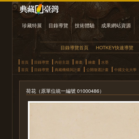
珍藏特展
目錄導覽
技術體驗
成果網站資源
目錄導覽首頁
HOTKEY快速導覽
首頁
目錄導覽
內容主題
書畫
繪畫
水墨
首頁
目錄導覽
典藏機構與計畫
公開徵選計畫
中國文化大學
荷花（原單位統一編號 01000486）