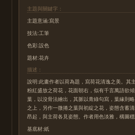
主題與關鍵字：
主題意涵:寫景
技法:工筆
色彩:設色
題材:花卉
描述：
說明:此畫作者以荷為題，寫荷花清逸之美。其
粉紅盛放之荷花，花面朝右，似有千言萬語欲傾
葉，以沒骨法繪出，其脈以青綠勾寫，葉緣則略
之上，另作一微捲之葉與初綻之花，姿態含蓄清
昂起，與主荷各見姿態。作者用色淡雅，構圖穩
基底材:紙