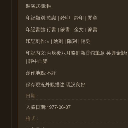
裝潢式樣:軸
印記類別:款識 | 鈐印 | 鈐印 | 閒章
印記書體:行書 | 篆書 | 金文 | 篆書
印記刻作:× | 陰刻 | 陽刻 | 陽刻
印記內文:丙辰後八月略師甌香館筆意 吳興金勤伯 |
| 靜中自樂
創作地點:不詳
保存現況外觀描述:現況良好
日期：
入藏日期:1977-06-07
格式：