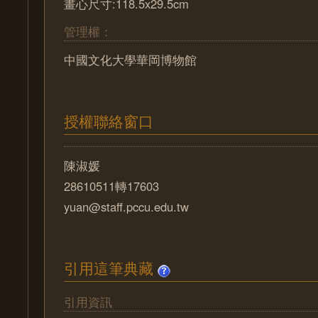
畫心尺寸:118.5x29.5cm
管理權：
中國文化大學華岡博物館
授權聯絡窗口
陳淑媛
28610511轉17603
yuan@staff.pccu.edu.tw
引用這筆典藏
引用資訊