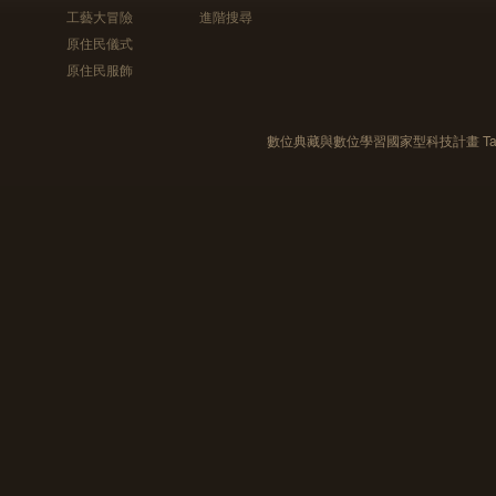
工藝大冒險
進階搜尋
原住民儀式
原住民服飾
數位典藏與數位學習國家型科技計畫 Taiwan e-Le