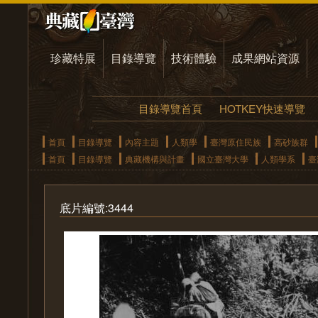
珍藏特展
目錄導覽
技術體驗
成果網站資源
目錄導覽首頁
HOTKEY快速導覽
首頁
目錄導覽
內容主題
人類學
臺灣原住民族
高砂族群
首頁
目錄導覽
典藏機構與計畫
國立臺灣大學
人類學系
臺
底片編號:3444