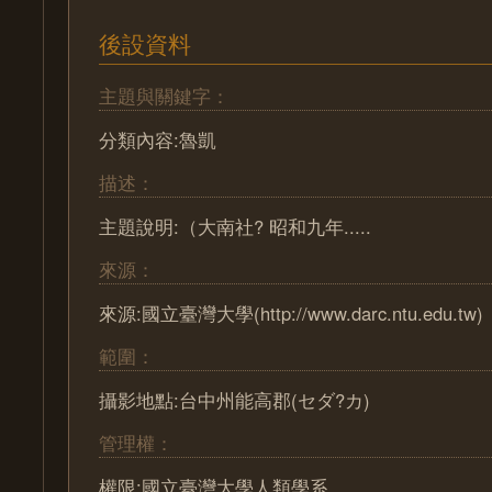
後設資料
主題與關鍵字：
分類內容:魯凱
描述：
主題說明:（大南社? 昭和九年.....
來源：
來源:國立臺灣大學(http://www.darc.ntu.edu.tw)
範圍：
攝影地點:台中州能高郡(セダ?カ)
管理權：
權限:國立臺灣大學人類學系