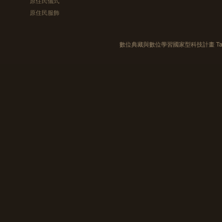
原住民儀式
原住民服飾
數位典藏與數位學習國家型科技計畫 Taiwan e-Le