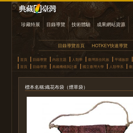
珍藏特展
目錄導覽
技術體驗
成果網站資源
目錄導覽首頁
HOTKEY快速導覽
首頁
目錄導覽
內容主題
人類學
臺灣原住民族
平埔族群
首頁
目錄導覽
典藏機構與計畫
國立臺灣大學
人類學系
臺
標本名稱:織花布袋（煙草袋）