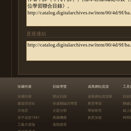
直接連結
珍藏特展
目錄導覽
成果網站資源
工具
珍藏特展
聯合目錄
成果網站資源庫
技術
建築排排站
快速關鍵詞導覽
教育學習
關鍵
天地宮
主題分類
學術研究
線上
安平追想1661
典藏機構
創意加值
時間
工藝大冒險
進階搜尋