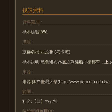
後設資料
資料識別：
標本編號:858
描述：
族群名稱:西拉雅 (馬卡道)
標本說明:黑色粗布為底之刺繡船型檳榔帶，上以橘
來源：
來源:國立臺灣大學(http://www.darc.ntu.edu.tw)
範圍：
社名:【日】????社
後設資料創用CC