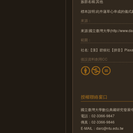
族群名稱:其他
標本說明:此件蓪草心串成的儀式象
來源：
來源:國立臺灣大學(http://www.darc.
範圍：
社名:【漢】碧侯社【拼音】Piaxa
後設資料創用CC
授權聯絡窗口
國立臺灣大學數位典藏研究發展
電話：02-3366-9847
傳真：02-3366-9846
E-MAIL：darc@ntu.edu.tw