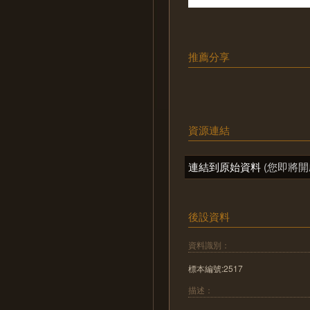
推薦分享
資源連結
連結到原始資料
(您即將開
後設資料
資料識別：
標本編號:2517
描述：