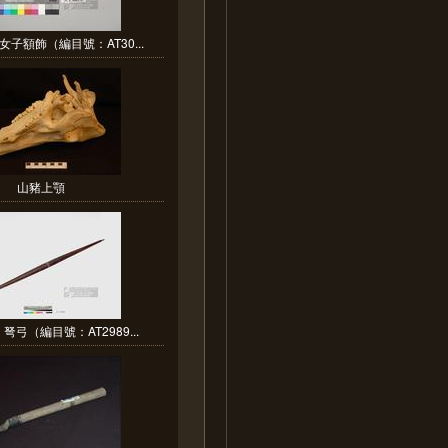
子額飾（編目號：AT30...
山豬上顎
弓（編目號：AT2989...