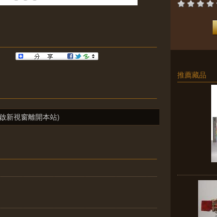
推薦藏品
啟新視窗離開本站)