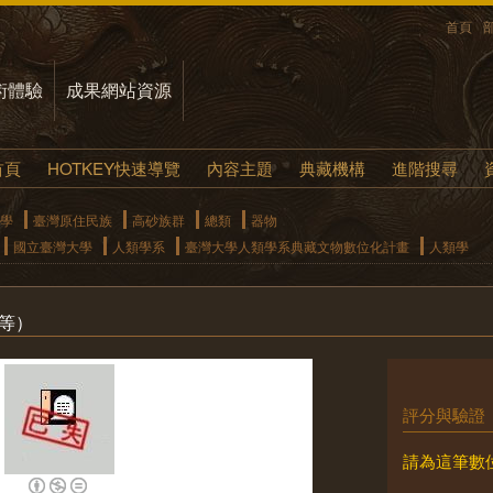
首頁
術體驗
成果網站資源
首頁
HOTKEY快速導覽
內容主題
典藏機構
進階搜尋
學
臺灣原住民族
高砂族群
總類
器物
國立臺灣大學
人類學系
臺灣大學人類學系典藏文物數位化計畫
人類學
等）
評分與驗證
請為這筆數