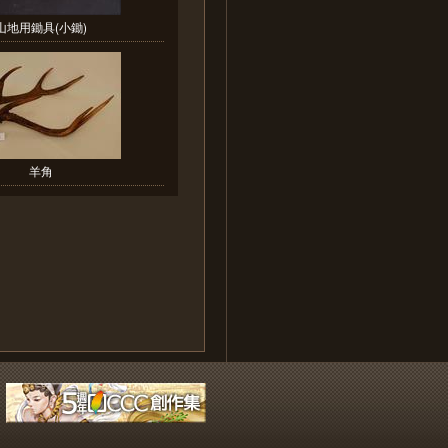
山地用鋤具(小鋤)
羊角