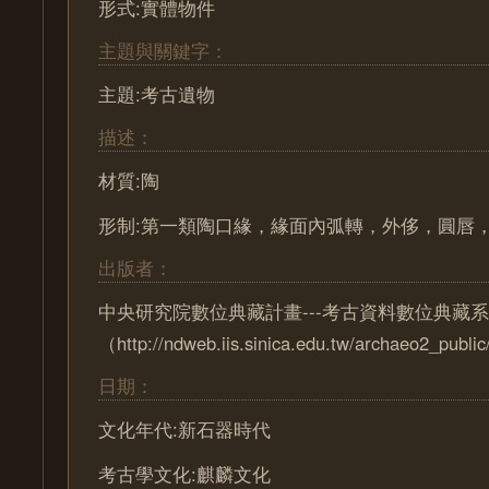
形式:實體物件
主題與關鍵字：
主題:考古遺物
描述：
材質:陶
形制:第一類陶口緣，緣面內弧轉，外侈，圓唇
出版者：
中央研究院數位典藏計畫---考古資料數位典藏
（http://ndweb.iis.sinica.edu.tw/archaeo2_pub
日期：
文化年代:新石器時代
考古學文化:麒麟文化