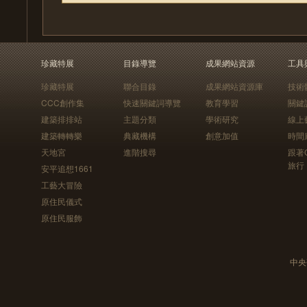
珍藏特展
目錄導覽
成果網站資源
工具
珍藏特展
聯合目錄
成果網站資源庫
技術
CCC創作集
快速關鍵詞導覽
教育學習
關鍵
建築排排站
主題分類
學術研究
線上
建築轉轉樂
典藏機構
創意加值
時間
天地宮
進階搜尋
跟著
旅行
安平追想1661
工藝大冒險
原住民儀式
原住民服飾
中央