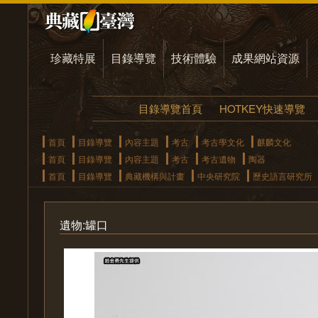
珍藏特展
目錄導覽
技術體驗
成果網站資源
目錄導覽首頁
HOTKEY快速導覽
首頁
目錄導覽
內容主題
考古
考古學文化
麒麟文化
首頁
目錄導覽
內容主題
考古
考古遺物
陶器
首頁
目錄導覽
典藏機構與計畫
中央研究院
歷史語言研究所
遺物:罐口