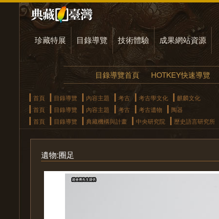
珍藏特展
目錄導覽
技術體驗
成果網站資源
目錄導覽首頁
HOTKEY快速導覽
首頁
目錄導覽
內容主題
考古
考古學文化
麒麟文化
首頁
目錄導覽
內容主題
考古
考古遺物
陶器
首頁
目錄導覽
典藏機構與計畫
中央研究院
歷史語言研究所
遺物:圈足