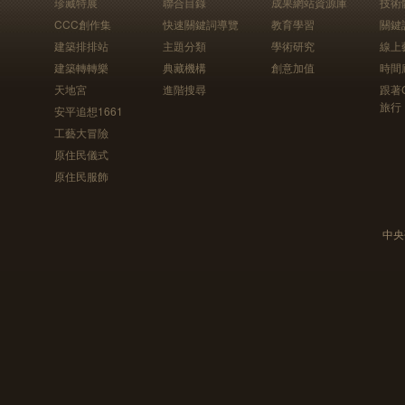
珍藏特展
聯合目錄
成果網站資源庫
技術
CCC創作集
快速關鍵詞導覽
教育學習
關鍵
建築排排站
主題分類
學術研究
線上
建築轉轉樂
典藏機構
創意加值
時間
天地宮
進階搜尋
跟著
旅行
安平追想1661
工藝大冒險
原住民儀式
原住民服飾
中央