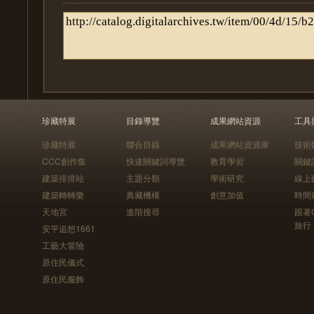
珍藏特展
目錄導覽
成果網站資源
工具
珍藏特展
聯合目錄
成果網站資源庫
技術
CCC創作集
快速關鍵詞導覽
教育學習
關鍵
建築排排站
主題分類
學術研究
線上
建築轉轉樂
典藏機構
創意加值
時間
天地宮
進階搜尋
跟著
旅行
安平追想1661
工藝大冒險
原住民儀式
原住民服飾