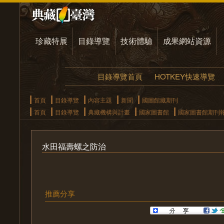
珍藏特展
目錄導覽
技術體驗
成果網站資源
目錄導覽首頁
HOTKEY快速導覽
首頁
目錄導覽
內容主題
新聞
國圖館藏期刊
首頁
目錄導覽
典藏機構與計畫
國家圖書館
國家圖書館期刊
水田福壽螺之防治
推薦分享