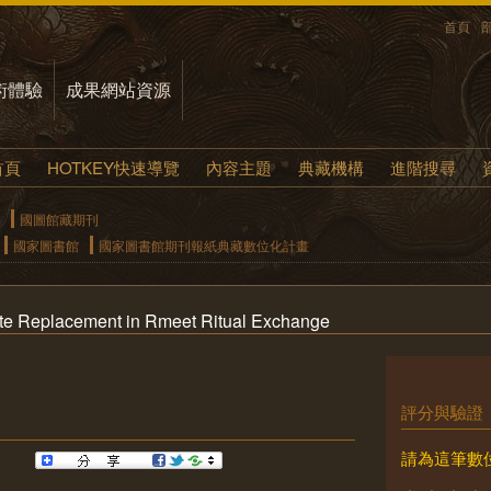
首頁
術體驗
成果網站資源
首頁
HOTKEY快速導覽
內容主題
典藏機構
進階搜尋
國圖館藏期刊
國家圖書館
國家圖書館期刊報紙典藏數位化計畫
ete Replacement in Rmeet Ritual Exchange
評分與驗證
請為這筆數