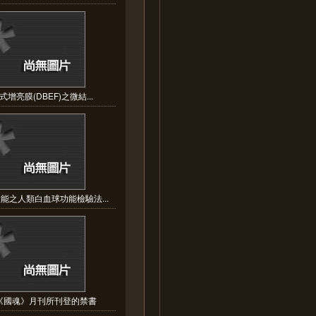
式增亮膜(DBEF)之微結...
能之人類白血球功能檢驗法...
《國魂》月刊所刊登的禁書