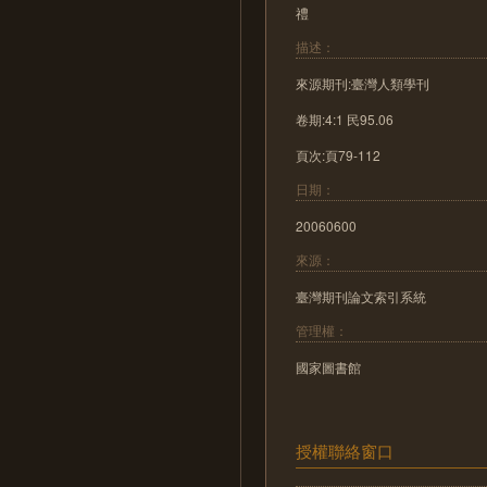
禮
描述：
來源期刊:臺灣人類學刊
卷期:4:1 民95.06
頁次:頁79-112
日期：
20060600
來源：
臺灣期刊論文索引系統
管理權：
國家圖書館
授權聯絡窗口