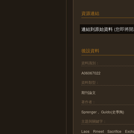
資源連結
連結到原始資料
(您即將開
後設資料
資料識別：
A06067022
資料類型：
期刊論文
著作者：
Sprenger， Guido(史季陶)
主題與關鍵字：
Laos Rmeet Sacrifice E