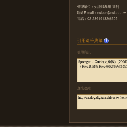
管理單位：知識服務組-期刊
聯絡E-mail：nclper@ncl.edu.tw
電話：02-23619132轉305
引用這筆典藏
引用資訊
直接連結