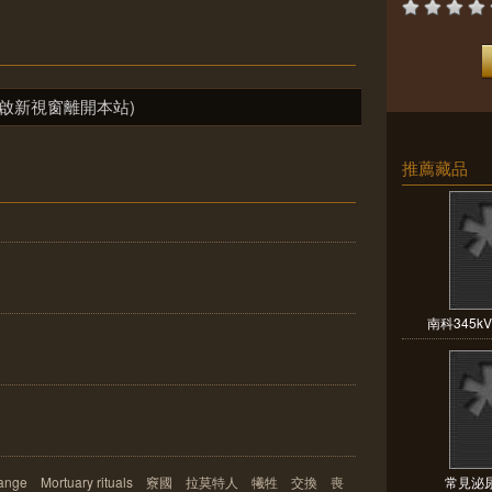
啟新視窗離開本站)
推薦藏品
南科345k
xchange Mortuary rituals 竂國 拉莫特人 犧牲 交換 喪
常見泌