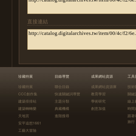
直接連結
珍藏特展
目錄導覽
成果網站資源
工具
珍藏特展
聯合目錄
成果網站資源庫
技術
CCC創作集
快速關鍵詞導覽
教育學習
關鍵
建築排排站
主題分類
學術研究
線上
建築轉轉樂
典藏機構
創意加值
時間
天地宮
進階搜尋
跟著
旅行
安平追想1661
工藝大冒險