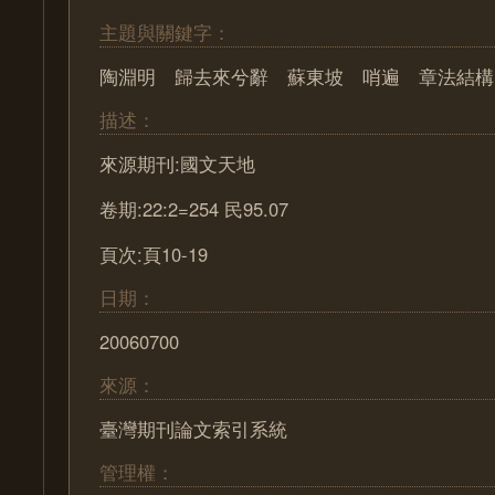
主題與關鍵字：
陶淵明 歸去來兮辭 蘇東坡 哨遍 章法結構
描述：
來源期刊:國文天地
卷期:22:2=254 民95.07
頁次:頁10-19
日期：
20060700
來源：
臺灣期刊論文索引系統
管理權：