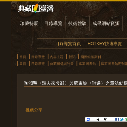
珍藏特展
目錄導覽
技術體驗
成果網站資源
目錄導覽首頁
HOTKEY快速導覽
首頁
目錄導覽
內容主題
新聞
國圖館藏期刊
首頁
目錄導覽
典藏機構與計畫
國家圖書館
國家圖書館期刊
陶淵明〈歸去來兮辭〉與蘇東坡〈哨遍〉之章法結
推薦分享