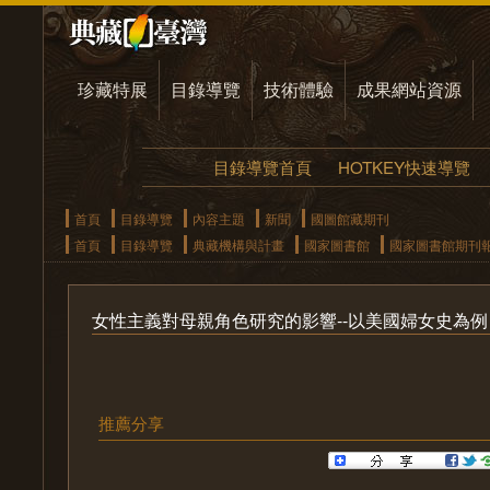
珍藏特展
目錄導覽
技術體驗
成果網站資源
目錄導覽首頁
HOTKEY快速導覽
首頁
目錄導覽
內容主題
新聞
國圖館藏期刊
首頁
目錄導覽
典藏機構與計畫
國家圖書館
國家圖書館期刊
女性主義對母親角色研究的影響--以美國婦女史為例
推薦分享