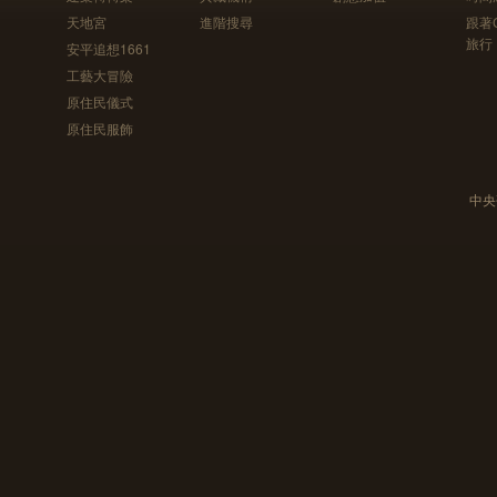
天地宮
進階搜尋
跟著
旅行
安平追想1661
工藝大冒險
原住民儀式
原住民服飾
中央