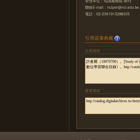
管理單位：知識服務組-期刊
聯絡E-mail：nclper@ncl.edu.tw
電話：02-23619132轉305
引用這筆典藏
引用資訊
直接連結