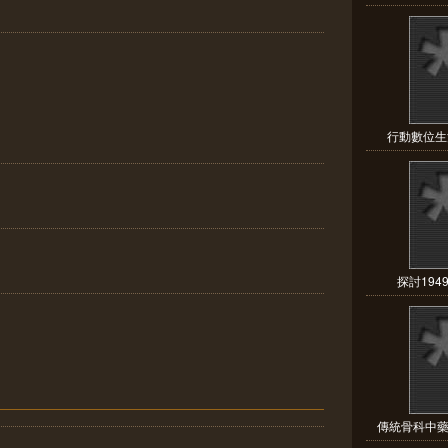
行動數位生
探討194
傳統骨科中藥