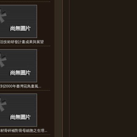
活技術研發計畫成果與展望
9到2000年臺灣花鳥畫風...
材骨碎補對骨母細胞之生理...