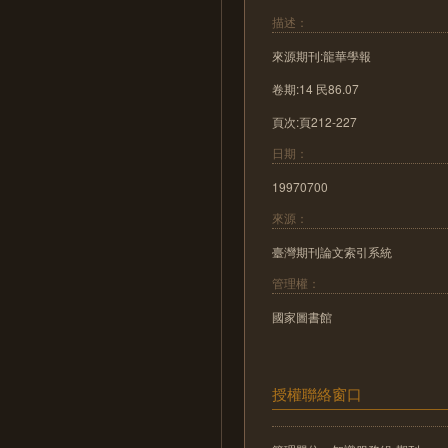
描述：
來源期刊:龍華學報
卷期:14 民86.07
頁次:頁212-227
日期：
19970700
來源：
臺灣期刊論文索引系統
管理權：
國家圖書館
授權聯絡窗口