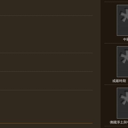
中
戒嚴時期
佛國淨土與中