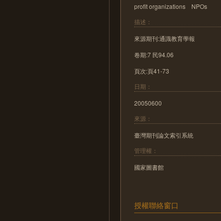
profit organizations NPOs
描述：
來源期刊:通識教育學報
卷期:7 民94.06
頁次:頁41-73
日期：
20050600
來源：
臺灣期刊論文索引系統
管理權：
國家圖書館
授權聯絡窗口