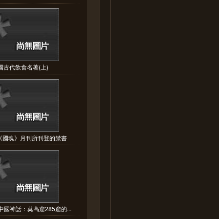
國古代飲食名著(上)
《國魂》月刊所刊登的禁書
國神話：莫高窟285窟的...