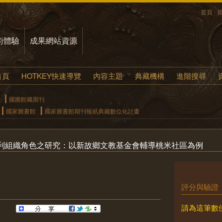
首頁
術體驗
成果網站資源
首頁
HOTKEY快速導覽
內容主題
典藏機構
進階搜尋
國圖館藏期刊
國家圖書館
國家圖書館期刊報紙典藏數位化計畫
利組織角色之研究：以新故鄉文教基金會輔導桃米社區為例
評分與驗證
請為這筆數