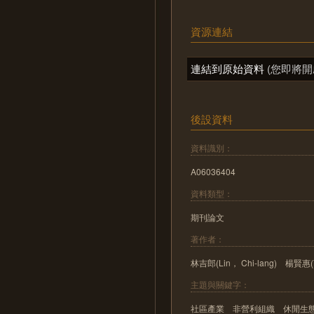
資源連結
連結到原始資料
(您即將開
後設資料
資料識別：
A06036404
資料類型：
期刊論文
著作者：
林吉郎(Lin， Chi-lang) 楊賢惠(Y
主題與關鍵字：
社區產業 非營利組織 休閒生態旅遊 Comm