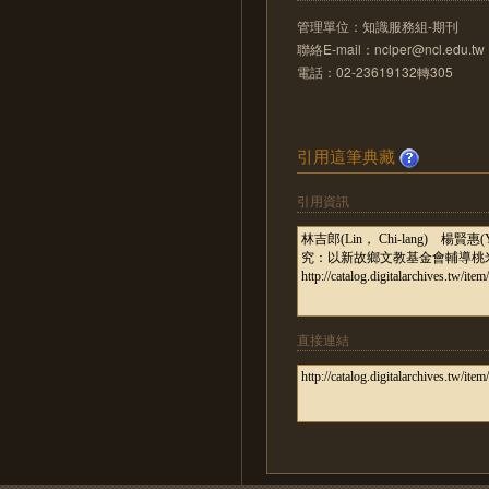
管理單位：知識服務組-期刊
聯絡E-mail：nclper@ncl.edu.tw
電話：02-23619132轉305
引用這筆典藏
引用資訊
直接連結