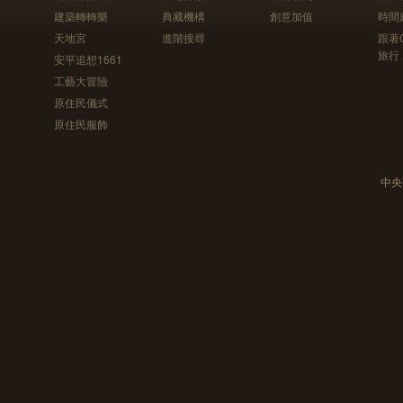
建築轉轉樂
典藏機構
創意加值
時間
天地宮
進階搜尋
跟著
旅行
安平追想1661
工藝大冒險
原住民儀式
原住民服飾
中央