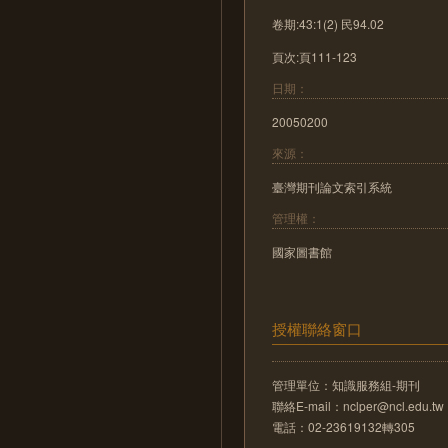
卷期:43:1(2) 民94.02
頁次:頁111-123
日期：
20050200
來源：
臺灣期刊論文索引系統
管理權：
國家圖書館
授權聯絡窗口
管理單位：知識服務組-期刊
聯絡E-mail：nclper@ncl.edu.tw
電話：02-23619132轉305