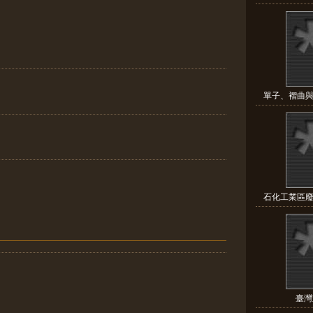
單子、褶曲與
石化工業區廢
臺灣