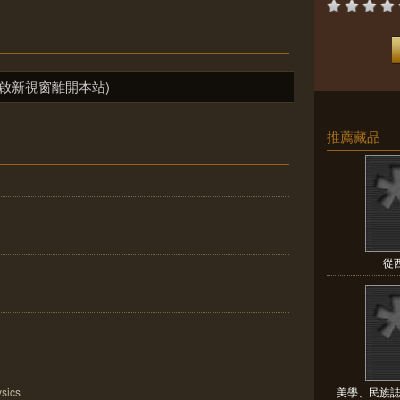
啟新視窗離開本站)
推薦藏品
從
sics
美學、民族誌