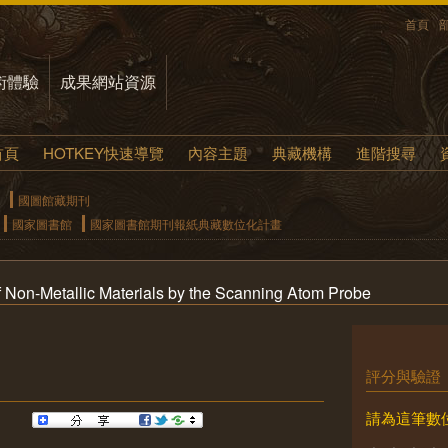
首頁
術體驗
成果網站資源
首頁
HOTKEY快速導覽
內容主題
典藏機構
進階搜尋
國圖館藏期刊
國家圖書館
國家圖書館期刊報紙典藏數位化計畫
 Non-Metallic Materials by the Scanning Atom Probe
評分與驗證
請為這筆數