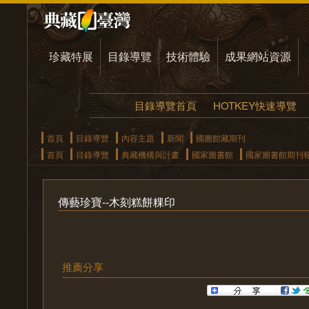
珍藏特展
目錄導覽
技術體驗
成果網站資源
目錄導覽首頁
HOTKEY快速導覽
首頁
目錄導覽
內容主題
新聞
國圖館藏期刊
首頁
目錄導覽
典藏機構與計畫
國家圖書館
國家圖書館期刊
傳藝珍寶--木刻糕餅粿印
推薦分享