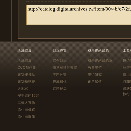
珍藏特展
目錄導覽
成果網站資源
工具
珍藏特展
聯合目錄
成果網站資源庫
技術
CCC創作集
快速關鍵詞導覽
教育學習
關鍵
建築排排站
主題分類
學術研究
線上
建築轉轉樂
典藏機構
創意加值
時間
天地宮
進階搜尋
跟著
旅行
安平追想1661
工藝大冒險
原住民儀式
原住民服飾