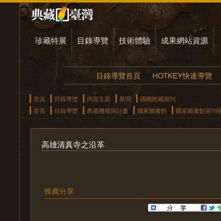
珍藏特展
目錄導覽
技術體驗
成果網站資源
目錄導覽首頁
HOTKEY快速導覽
首頁
目錄導覽
內容主題
新聞
國圖館藏期刊
首頁
目錄導覽
典藏機構與計畫
國家圖書館
國家圖書館期刊
高雄清真寺之沿革
推薦分享