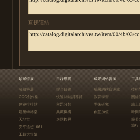
直接連結
珍藏特展
目錄導覽
成果網站資源
工具
珍藏特展
聯合目錄
成果網站資源庫
技術
CCC創作集
快速關鍵詞導覽
教育學習
關鍵
建築排排站
主題分類
學術研究
線上
建築轉轉樂
典藏機構
創意加值
時間
天地宮
進階搜尋
跟著
旅行
安平追想1661
工藝大冒險