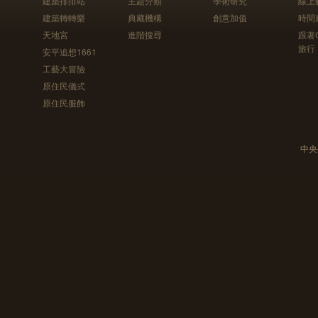
建築排排站
主題分類
學術研究
線上
建築轉轉樂
典藏機構
創意加值
時間
天地宮
進階搜尋
跟著
旅行
安平追想1661
工藝大冒險
原住民儀式
原住民服飾
中央