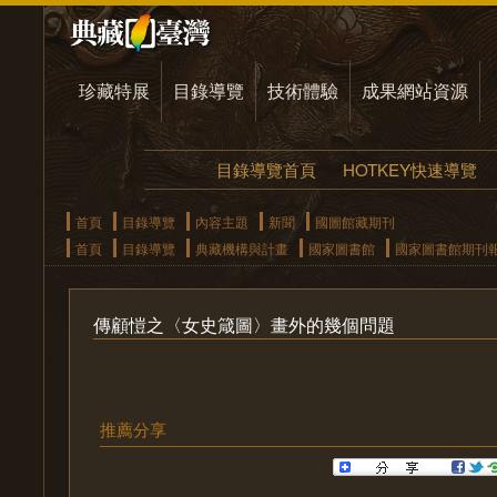
珍藏特展
目錄導覽
技術體驗
成果網站資源
目錄導覽首頁
HOTKEY快速導覽
首頁
目錄導覽
內容主題
新聞
國圖館藏期刊
首頁
目錄導覽
典藏機構與計畫
國家圖書館
國家圖書館期刊
傳顧愷之〈女史箴圖〉畫外的幾個問題
推薦分享