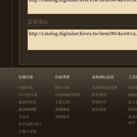
直接連結
珍藏特展
目錄導覽
成果網站資源
工具
珍藏特展
聯合目錄
成果網站資源庫
技術
CCC創作集
快速關鍵詞導覽
教育學習
關鍵
建築排排站
主題分類
學術研究
線上
建築轉轉樂
典藏機構
創意加值
時間
天地宮
進階搜尋
跟著
旅行
安平追想1661
工藝大冒險