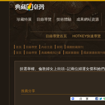
珍藏特展
目錄導覽
技術體驗
成果網站資源
目錄導覽首頁
HOTKEY快速導覽
首頁
目錄導覽
內容主題
新聞
國圖館藏期刊
首頁
目錄導覽
典藏機構與計畫
國家圖書館
國家圖書館期刊
拚選舉權、倫敦婦女上街頭--記兩位婦運女傑和她
推薦分享