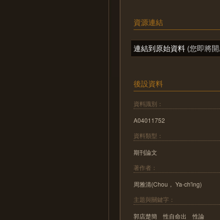
資源連結
連結到原始資料
(您即將開
後設資料
資料識別：
A04011752
資料類型：
期刊論文
著作者：
周雅清(Chou， Ya-ch'ing)
主題與關鍵字：
郭店楚簡 性自命出 性論