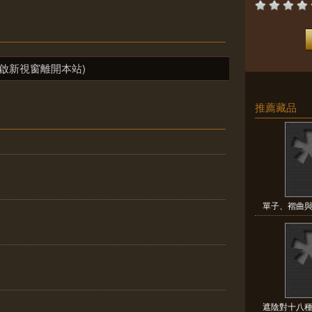
啟新視窗離開本站)
推薦藏品
單子、褶曲與
遮陰對十八種