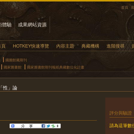
首頁
術體驗
成果網站資源
首頁
HOTKEY快速導覽
內容主題
典藏機構
進階搜尋
國圖館藏期刊
國家圖書館
國家圖書館期刊報紙典藏數位化計畫
「性」論
評分與驗證
請為這筆數