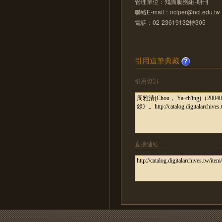
管理單位：知識服務組-期刊
聯絡E-mail：nclper@ncl.edu.tw
電話：02-23619132轉305
引用這筆典藏
引用資訊
直接連結