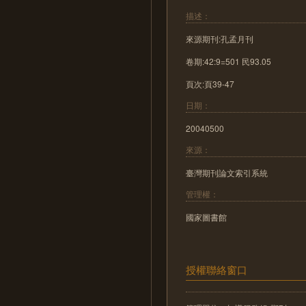
描述：
來源期刊:孔孟月刊
卷期:42:9=501 民93.05
頁次:頁39-47
日期：
20040500
來源：
臺灣期刊論文索引系統
管理權：
國家圖書館
授權聯絡窗口