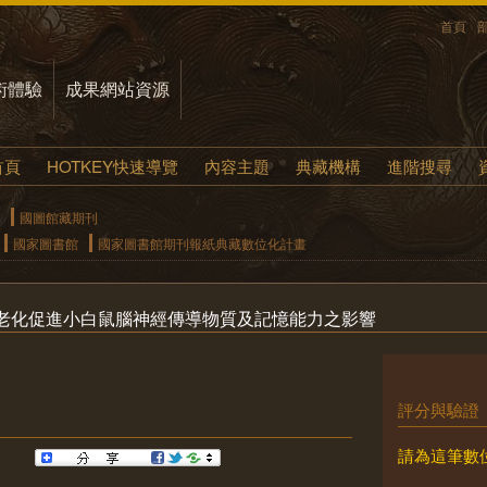
首頁
術體驗
成果網站資源
首頁
HOTKEY快速導覽
內容主題
典藏機構
進階搜尋
國圖館藏期刊
國家圖書館
國家圖書館期刊報紙典藏數位化計畫
老化促進小白鼠腦神經傳導物質及記憶能力之影響
評分與驗證
請為這筆數