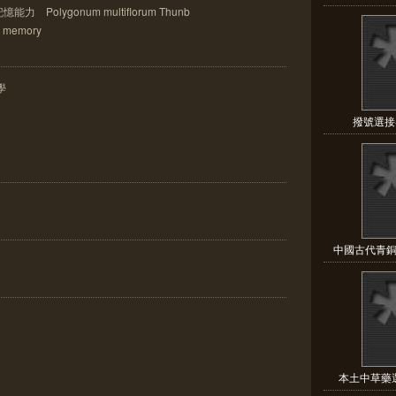
olygonum multiflorum Thunb
d memory
學
撥號選接
中國古代青銅
本土中草藥選