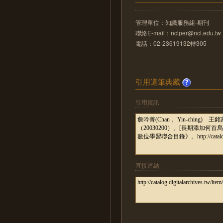
管理單位：知識服務組-期刊
聯絡E-mail：nclper@ncl.edu.tw
電話：02-23619132轉305
引用這筆典藏
引用資訊
直接連結