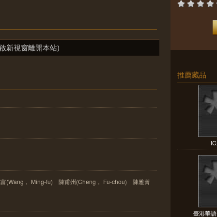
啟新視窗離開本站)
推薦藏品
I
銘富(Wang， Ming-fu) 陳甫州(Cheng， Fu-chou) 陳雅菁
臺港華語