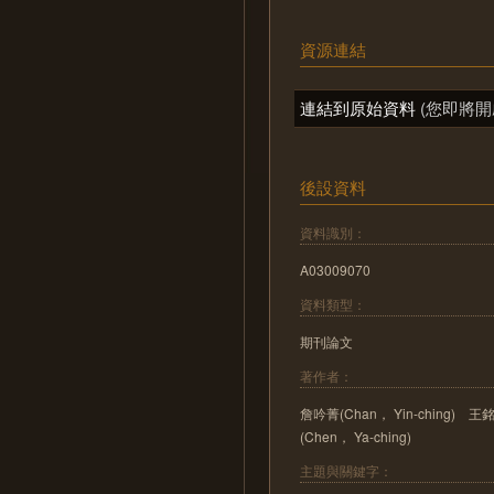
資源連結
連結到原始資料
(您即將開
後設資料
資料識別：
A03009070
資料類型：
期刊論文
著作者：
詹吟菁(Chan， Yin-ching) 王
(Chen， Ya-ching)
主題與關鍵字：