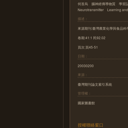
何首烏 腦神經傳導物質 學習記憶能力 P
Neurotransmitter Learning an
描述：
來源期刊:臺灣農業化學與食品科
卷期:41:1 民92.02
頁次:頁45-51
日期：
20030200
來源：
臺灣期刊論文索引系統
管理權：
國家圖書館
授權聯絡窗口