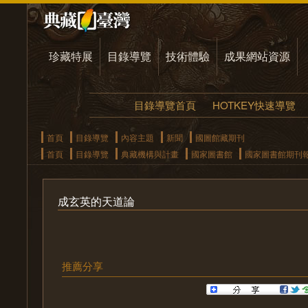
珍藏特展
目錄導覽
技術體驗
成果網站資源
目錄導覽首頁
HOTKEY快速導覽
首頁
目錄導覽
內容主題
新聞
國圖館藏期刊
首頁
目錄導覽
典藏機構與計畫
國家圖書館
國家圖書館期刊
成玄英的天道論
推薦分享