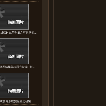
材輻射滅菌劑量之評估研究...
展結構與詮釋方法論--創...
式發電系統變頻器之研製