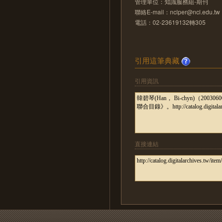
管理單位：知識服務組-期刊
聯絡E-mail：nclper@ncl.edu.tw
電話：02-23619132轉305
引用這筆典藏
引用資訊
直接連結