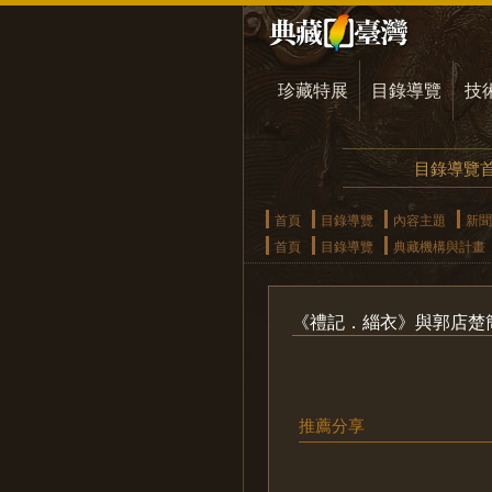
珍藏特展
目錄導覽
技
目錄導覽
首頁
目錄導覽
內容主題
新聞
首頁
目錄導覽
典藏機構與計畫
《禮記．緇衣》與郭店楚
推薦分享