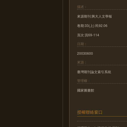
描述：
來源期刊:興大人文學報
卷期:33(上) 民92.06
頁次:頁69-114
日期：
20030600
來源：
臺灣期刊論文索引系統
管理權：
國家圖書館
授權聯絡窗口