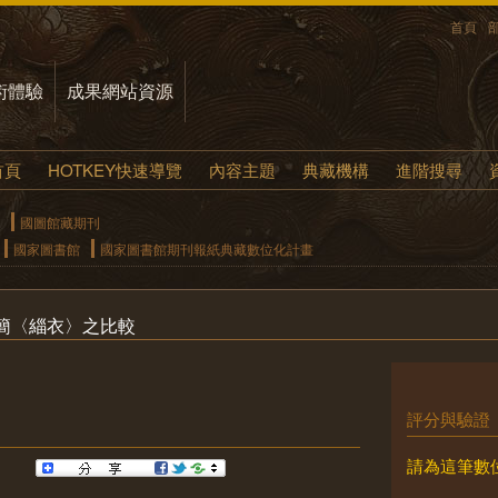
首頁
術體驗
成果網站資源
首頁
HOTKEY快速導覽
內容主題
典藏機構
進階搜尋
國圖館藏期刊
國家圖書館
國家圖書館期刊報紙典藏數位化計畫
簡〈緇衣〉之比較
評分與驗證
請為這筆數