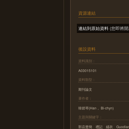
資源連結
連結到原始資料
(您即將開
後設資料
資料識別：
A03015101
資料類型：
期刊論文
著作者：
韓碧琴(Han， Bi-chyn)
主題與關鍵字：
郭店楚簡 禮記 緇衣 Guodian bambo