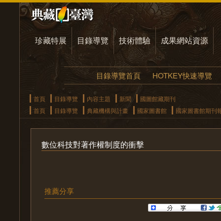
珍藏特展
目錄導覽
技術體驗
成果網站資源
目錄導覽首頁
HOTKEY快速導覽
首頁
目錄導覽
內容主題
新聞
國圖館藏期刊
首頁
目錄導覽
典藏機構與計畫
國家圖書館
國家圖書館期刊
數位科技對著作權制度的衝擊
推薦分享