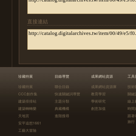
直接連結
珍藏特展
目錄導覽
成果網站資源
工具
珍藏特展
聯合目錄
成果網站資源庫
技術
CCC創作集
快速關鍵詞導覽
教育學習
關鍵
建築排排站
主題分類
學術研究
線上
建築轉轉樂
典藏機構
創意加值
時間
天地宮
進階搜尋
跟著
旅行
安平追想1661
工藝大冒險