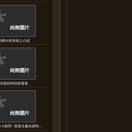
結構分析技術之介紹
C光阻材料技術發展
今鮮對--晉唐法書名蹟特...