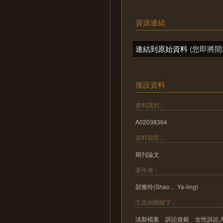
資源連結
連結到原始資料
(您即將開
後設資料
資料識別：
A02038364
資料類型：
期刊論文
著作者：
邵雅玲(Shao， Ya-ling)
主題與關鍵字：
淡新檔案 訴訟規範 女性訴訟人 抱告 Da