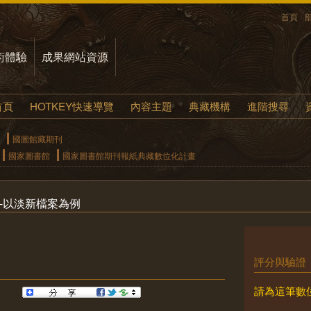
首頁
術體驗
成果網站資源
首頁
HOTKEY快速導覽
內容主題
典藏機構
進階搜尋
國圖館藏期刊
國家圖書館
國家圖書館期刊報紙典藏數位化計畫
-以淡新檔案為例
評分與驗證
請為這筆數