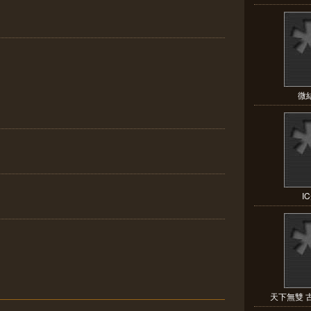
微
I
天下無雙 古