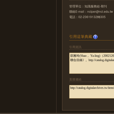
管理單位：知識服務組-期刊
聯絡E-mail：nclper@ncl.edu.tw
電話：02-23619132轉305
引用這筆典藏
引用資訊
直接連結