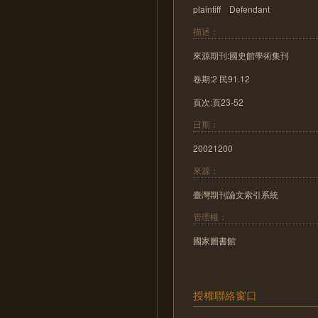
plaintiff Defendant
描述：
來源期刊:國史館學術集刊
卷期:2 民91.12
頁次:頁23-52
日期：
20021200
來源：
臺灣期刊論文索引系統
管理權：
國家圖書館
授權聯絡窗口