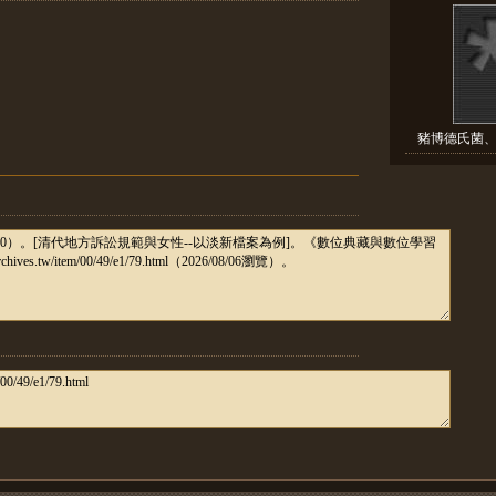
豬博德氏菌、