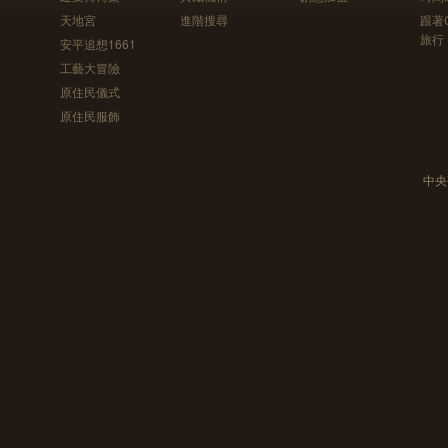
天地宮
進階搜尋
跟著
旅行
安平追想1661
工藝大冒險
原住民儀式
原住民服飾
中央