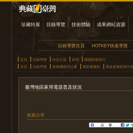
珍藏特展
目錄導覽
技術體驗
成果網站資源
目錄導覽首頁
HOTKEY快速導覽
首頁
目錄導覽
內容主題
新聞
國圖館藏期刊
首頁
目錄導覽
典藏機構與計畫
國家圖書館
國家圖書館期刊
臺灣地區家用電器普及狀況
推薦分享