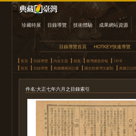
珍藏特展
目錄導覽
技術體驗
成果網站資源
目錄導覽首頁
HOTKEY快速導覽
首頁
目錄導覽
內容主題
檔案
臺灣總督府報
1918
首頁
目錄導覽
典藏機構與計畫
國史館臺灣文獻館
典藏日治
件名:大正七年六月之目錄索引