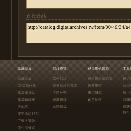
直接連結
珍藏特展
目錄導覽
成果網站資源
工具
珍藏特展
聯合目錄
成果網站資源庫
技術
CCC創作集
快速關鍵詞導覽
教育學習
關鍵
建築排排站
主題分類
學術研究
線上
建築轉轉樂
典藏機構
創意加值
時間
天地宮
進階搜尋
跟著
旅行
安平追想1661
工藝大冒險
原住民儀式