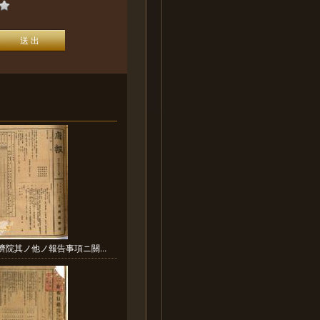
濟院其ノ他ノ報告事項ニ關...