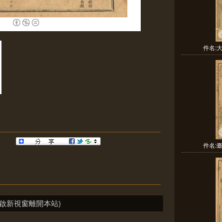
件名:
件名:
啟新視窗離開本站)