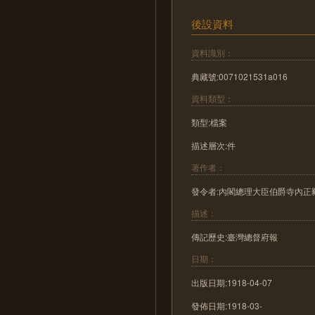
後設資料
資料識別：
典藏號:0071021531a016
資料類型：
類型:檔案
描述層次:件
著作者：
發令者:內閣總理大臣伯爵寺內正
描述：
傳記歷史:臺灣總督府報
日期：
出版日期:1918-04-07
發佈日期:1918-03-