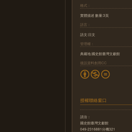
格式：
實體描述 數量:3頁
語言：
語文:日文
管理權：
典藏地:國史館臺灣文獻館
後設資料創用CC
授權聯絡窗口
請洽：
國史館臺灣文獻館
049-2316881分機321