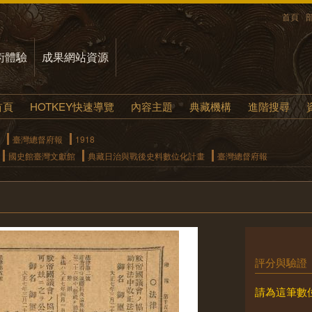
首頁
術體驗
成果網站資源
首頁
HOTKEY快速導覽
內容主題
典藏機構
進階搜尋
臺灣總督府報
1918
國史館臺灣文獻館
典藏日治與戰後史料數位化計畫
臺灣總督府報
評分與驗證
請為這筆數