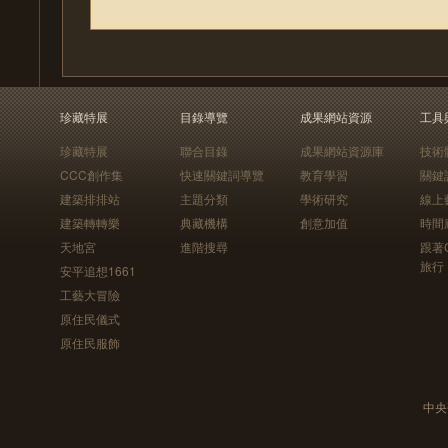
珍藏特展
目錄導覽
成果網站資源
工具
珍藏特展
聯合目錄
成果網站資源庫
技術
CCC創作集
快速關鍵詞導覽
教育學習
關鍵
建築排排站
主題分類
學術研究
線上
建築轉轉樂
典藏機構
創意加值
時間
天地宮
進階搜尋
跟著
旅行
安平追想1661
工藝大冒險
原住民儀式
原住民服飾
中央