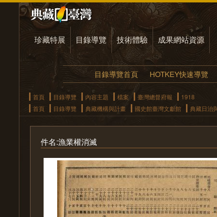
珍藏特展
目錄導覽
技術體驗
成果網站資源
目錄導覽首頁
HOTKEY快速導覽
首頁
目錄導覽
內容主題
檔案
臺灣總督府報
1918
首頁
目錄導覽
典藏機構與計畫
國史館臺灣文獻館
典藏日治
件名:漁業權消滅